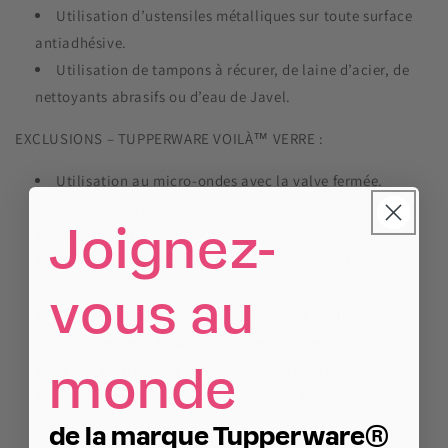
Utilisation d’ustensiles métalliques sur toute surface
antiadhésive.
Utilisation de tampons à récurer, de laine d’acier, de
nettoyants abrasifs ou d’eau de Javel.
EXCLUSIONS – TUPPERWARE VOILÀ™ VERRE :
Utilisation au micro-ondes avec la valve fermée.
Utilisation au four avec le couvercle micro-ondes en
Joignez-
place et ouvert.
Utilisation générale au four sans configuration
appropriée.
vous au
Fuites dues à un stockage en position inclinée.
Débordements lorsque la valve est ouverte (pouvant
monde
entraîner un transfert d’odeurs ou une contamination).
Débordements au micro-ondes avec le couvercle en
place.
de la marque Tupperware®