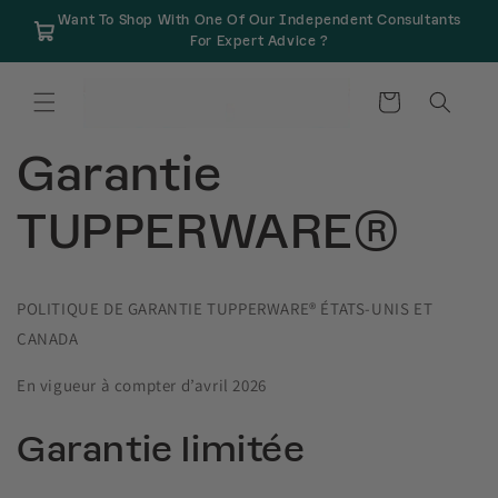
et
Want To Shop With One Of Our Independent Consultants
passer
For Expert Advice ?
au
contenu
Panier
Garantie
TUPPERWARE®
POLITIQUE DE GARANTIE TUPPERWARE® ÉTATS-UNIS ET
CANADA
En vigueur à compter d’avril 2026
Garantie limitée